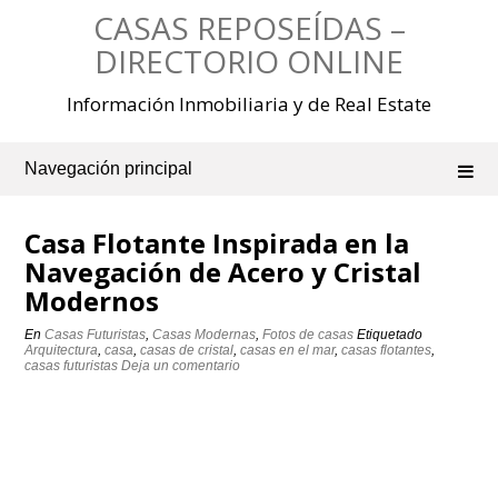
Saltar
CASAS REPOSEÍDAS –
al
contenido
DIRECTORIO ONLINE
Información Inmobiliaria y de Real Estate
Navegación principal
Casa Flotante Inspirada en la
Navegación de Acero y Cristal
Modernos
En
Casas Futuristas
,
Casas Modernas
,
Fotos de casas
Etiquetado
Arquitectura
,
casa
,
casas de cristal
,
casas en el mar
,
casas flotantes
,
casas futuristas
Deja un comentario