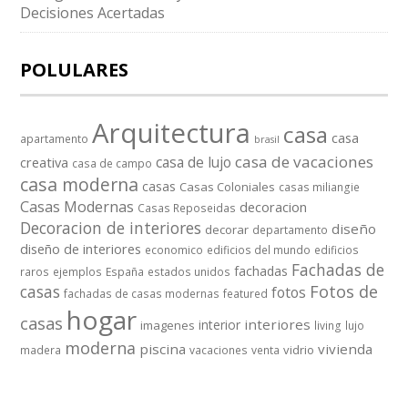
Decisiones Acertadas
POLULARES
Arquitectura
casa
casa
apartamento
brasil
casa de vacaciones
casa de lujo
creativa
casa de campo
casa moderna
casas
Casas Coloniales
casas miliangie
Casas Modernas
decoracion
Casas Reposeidas
Decoracion de interiores
diseño
decorar
departamento
diseño de interiores
economico
edificios del mundo
edificios
Fachadas de
fachadas
raros
ejemplos
España
estados unidos
casas
Fotos de
fotos
fachadas de casas modernas
featured
hogar
casas
interiores
interior
imagenes
living
lujo
moderna
piscina
vivienda
vidrio
madera
vacaciones
venta