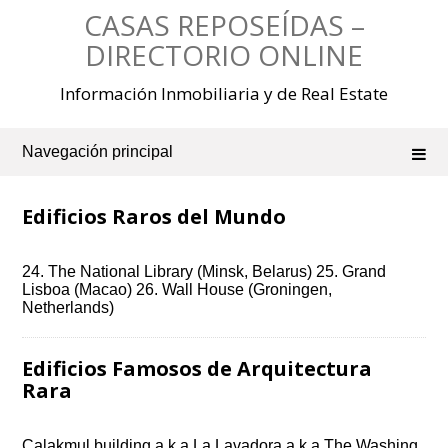
Saltar
CASAS REPOSEÍDAS –
al
contenido
DIRECTORIO ONLINE
Información Inmobiliaria y de Real Estate
Navegación principal
Edificios Raros del Mundo
24. The National Library (Minsk, Belarus) 25. Grand
Lisboa (Macao) 26. Wall House (Groningen,
Netherlands)
Edificios Famosos de Arquitectura
Rara
Calakmul building a.k.a La Lavadora a.k.a The Washing