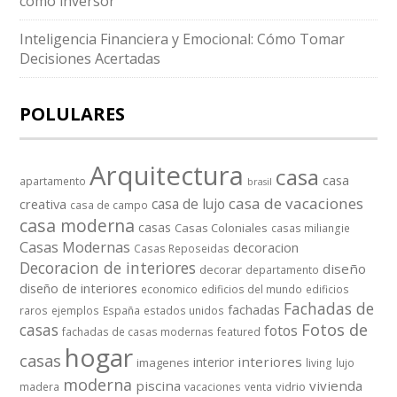
como inversor
Inteligencia Financiera y Emocional: Cómo Tomar
Decisiones Acertadas
POLULARES
Arquitectura
casa
casa
apartamento
brasil
casa de vacaciones
casa de lujo
creativa
casa de campo
casa moderna
casas
Casas Coloniales
casas miliangie
Casas Modernas
decoracion
Casas Reposeidas
Decoracion de interiores
diseño
decorar
departamento
diseño de interiores
economico
edificios del mundo
edificios
Fachadas de
fachadas
raros
ejemplos
España
estados unidos
casas
Fotos de
fotos
fachadas de casas modernas
featured
hogar
casas
interiores
interior
imagenes
living
lujo
moderna
piscina
vivienda
vidrio
madera
vacaciones
venta