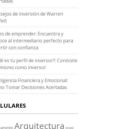
rtadas
sejos de inversión de Warren
fett
es de emprender: Encuentra y
oce al intermediario perfecto para
ertir con confianza
ál es tu perfil de inversor?: Conócete
i mismo como inversor
eligencia Financiera y Emocional:
o Tomar Decisiones Acertadas
LULARES
Arquitectura
tamento
brasil