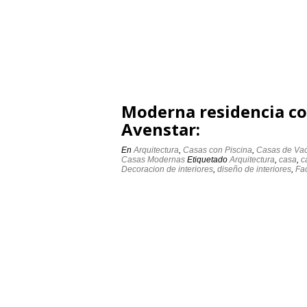
Moderna residencia con 
Avenstar:
En
Arquitectura
,
Casas con Piscina
,
Casas de Va
Casas Modernas
Etiquetado
Arquitectura
,
casa
,
c
Decoracion de interiores
,
diseño de interiores
,
Fa