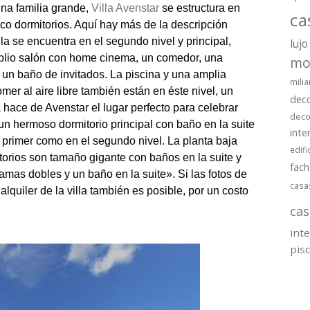
una familia grande,
Villa Avenstar
se estructura en
ca
nco dormitorios. Aquí hay más de la descripción
illa se encuentra en el segundo nivel y principal,
lujo
plio salón con home cinema, un comedor, una
mo
un baño de invitados. La piscina y una amplia
milia
omer al aire libre también están en éste nivel, un
dec
 hace de Avenstar el lugar perfecto para celebrar
deco
un hermoso dormitorio principal con baño en la suite
inte
 primer como en el segundo nivel. La planta baja
edifi
torios son tamaño gigante con baños en la suite y
fac
amas dobles y un baño en la suite». Si las fotos de
casa
alquiler de la villa también es posible, por un costo
cas
int
pis