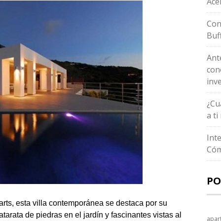
Ace
Con
Buf
Ant
con
inv
¿Cu
a t
Int
Cóm
PO
rts, esta villa contemporánea se destaca por su
atarata de piedras en el jardín y fascinantes vistas al
apar