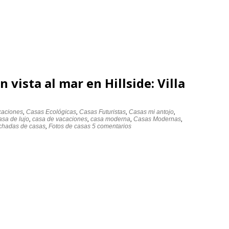
vista al mar en Hillside: Villa
caciones
,
Casas Ecológicas
,
Casas Futuristas
,
Casas mi antojo
,
asa de lujo
,
casa de vacaciones
,
casa moderna
,
Casas Modernas
,
chadas de casas
,
Fotos de casas
5 comentarios