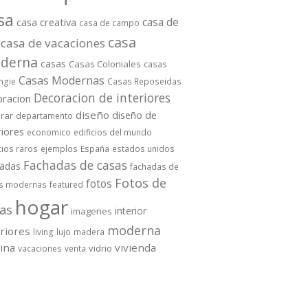
sa
casa de
casa creativa
casa de campo
casa
casa de vacaciones
derna
casas
Casas Coloniales
casas
Casas Modernas
ngie
Casas Reposeidas
Decoracion de interiores
oracion
diseño
diseño de
rar
departamento
riores
economico
edificios del mundo
cios raros
ejemplos
España
estados unidos
Fachadas de casas
hadas
fachadas de
Fotos de
fotos
s modernas
featured
hogar
as
interior
imagenes
moderna
eriores
living
lujo
madera
cina
vivienda
vidrio
vacaciones
venta