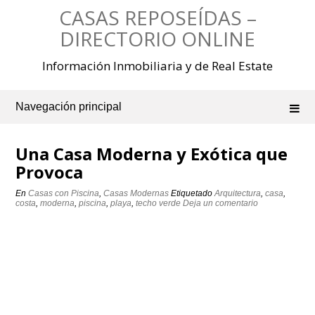
Saltar
CASAS REPOSEÍDAS –
al
contenido
DIRECTORIO ONLINE
Información Inmobiliaria y de Real Estate
Navegación principal
Una Casa Moderna y Exótica que
Provoca
En
Casas con Piscina
,
Casas Modernas
Etiquetado
Arquitectura
,
casa
,
costa
,
moderna
,
piscina
,
playa
,
techo verde
Deja un comentario