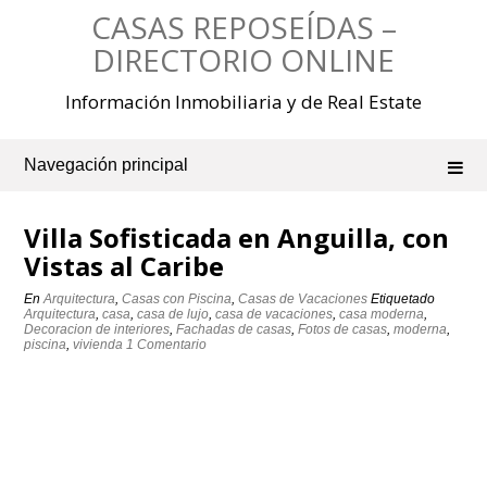
Saltar
CASAS REPOSEÍDAS –
al
contenido
DIRECTORIO ONLINE
Información Inmobiliaria y de Real Estate
Navegación principal
Villa Sofisticada en Anguilla, con
Vistas al Caribe
En
Arquitectura
,
Casas con Piscina
,
Casas de Vacaciones
Etiquetado
Arquitectura
,
casa
,
casa de lujo
,
casa de vacaciones
,
casa moderna
,
Decoracion de interiores
,
Fachadas de casas
,
Fotos de casas
,
moderna
,
piscina
,
vivienda
1 Comentario