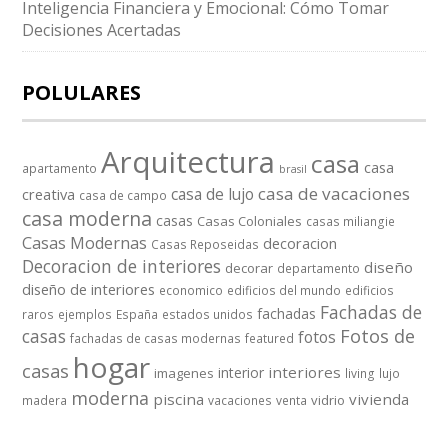
Inteligencia Financiera y Emocional: Cómo Tomar
Decisiones Acertadas
POLULARES
Arquitectura
casa
casa
apartamento
brasil
casa de vacaciones
casa de lujo
creativa
casa de campo
casa moderna
casas
Casas Coloniales
casas miliangie
Casas Modernas
decoracion
Casas Reposeidas
Decoracion de interiores
diseño
decorar
departamento
diseño de interiores
economico
edificios del mundo
edificios
Fachadas de
fachadas
raros
ejemplos
España
estados unidos
casas
Fotos de
fotos
fachadas de casas modernas
featured
hogar
casas
interiores
interior
imagenes
living
lujo
moderna
piscina
vivienda
vidrio
madera
vacaciones
venta