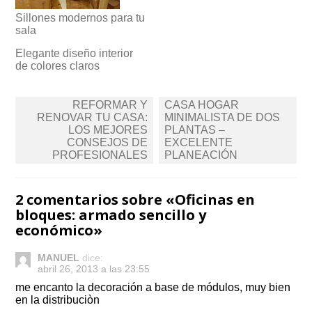
Sillones modernos para tu
sala
Elegante diseño interior
de colores claros
Navegación
REFORMAR Y
CASA HOGAR
de
RENOVAR TU CASA:
MINIMALISTA DE DOS
LOS MEJORES
PLANTAS –
entradas
CONSEJOS DE
EXCELENTE
PROFESIONALES
PLANEACIÓN
2 comentarios sobre «
Oficinas en
bloques: armado sencillo y
económico
»
MANUEL
dice:
abril 26, 2013 a las 23:55
me encanto la decoración a base de módulos, muy bien
en la distribuciòn