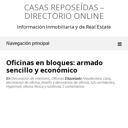
Saltar
CASAS REPOSEÍDAS –
al
contenido
DIRECTORIO ONLINE
Información Inmobiliaria y de Real Estate
Navegación principal
Oficinas en bloques: armado
sencillo y económico
En
Decoracion de interiores
,
Oficinas
Etiquetado
Arquitectura
,
casa
,
decoracion de oficina
,
diseño y decoracion de oficina
,
h2o architectes
,
Hypernuit
,
oficina fresca y luminosa
2 comentarios