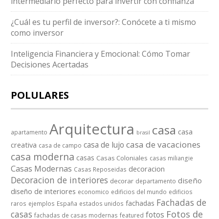
intermediario perfecto para invertir con confianza
¿Cuál es tu perfil de inversor?: Conócete a ti mismo
como inversor
Inteligencia Financiera y Emocional: Cómo Tomar
Decisiones Acertadas
POLULARES
Arquitectura
casa
casa
apartamento
brasil
casa de vacaciones
casa de lujo
creativa
casa de campo
casa moderna
casas
Casas Coloniales
casas miliangie
Casas Modernas
decoracion
Casas Reposeidas
Decoracion de interiores
diseño
decorar
departamento
diseño de interiores
economico
edificios del mundo
edificios
Fachadas de
fachadas
raros
ejemplos
España
estados unidos
casas
Fotos de
fotos
fachadas de casas modernas
featured