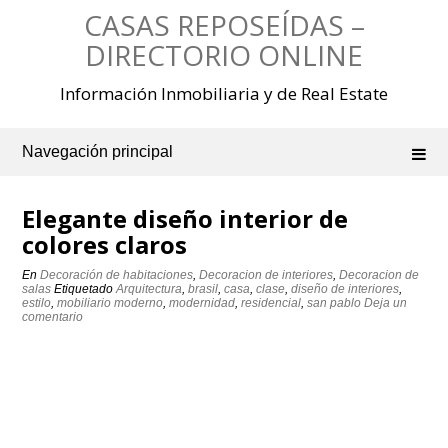
Saltar
CASAS REPOSEÍDAS –
al
contenido
DIRECTORIO ONLINE
Información Inmobiliaria y de Real Estate
Navegación principal
Elegante diseño interior de
colores claros
En
Decoración de habitaciones
,
Decoracion de interiores
,
Decoracion de
salas
Etiquetado
Arquitectura
,
brasil
,
casa
,
clase
,
diseño de interiores
,
estilo
,
mobiliario moderno
,
modernidad
,
residencial
,
san pablo
Deja un
comentario