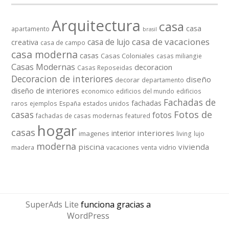
Arquitectura
casa
casa
apartamento
brasil
casa de vacaciones
casa de lujo
creativa
casa de campo
casa moderna
casas
Casas Coloniales
casas miliangie
Casas Modernas
decoracion
Casas Reposeidas
Decoracion de interiores
diseño
decorar
departamento
diseño de interiores
economico
edificios del mundo
edificios
Fachadas de
fachadas
raros
ejemplos
España
estados unidos
casas
Fotos de
fotos
fachadas de casas modernas
featured
hogar
casas
interiores
interior
imagenes
living
lujo
moderna
piscina
vivienda
vidrio
madera
vacaciones
venta
SuperAds Lite
funciona gracias a
WordPress