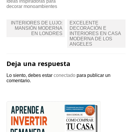
Ideas inspiradoras para
decorar monoambientes
Navegación
INTERIORES DE LUJO:
EXCELENTE
de
MANSIÓN MODERNA
DECORACIÓN E
EN LONDRES
INTERIORES EN CASA
entradas
MODERNA DE LOS
ANGELES
Deja una respuesta
Lo siento, debes estar
conectado
para publicar un
comentario.