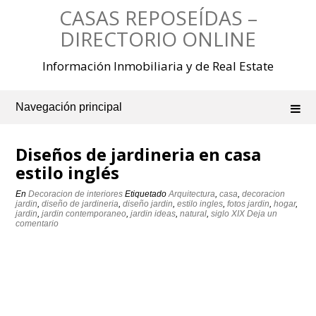
Saltar
CASAS REPOSEÍDAS –
al
contenido
DIRECTORIO ONLINE
Información Inmobiliaria y de Real Estate
Navegación principal
Diseños de jardineria en casa
estilo inglés
En
Decoracion de interiores
Etiquetado
Arquitectura
,
casa
,
decoracion
jardin
,
diseño de jardineria
,
diseño jardin
,
estilo ingles
,
fotos jardin
,
hogar
,
jardin
,
jardin contemporaneo
,
jardin ideas
,
natural
,
siglo XIX
Deja un
comentario