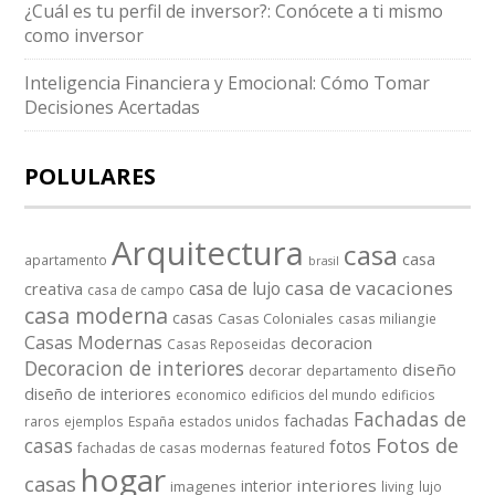
¿Cuál es tu perfil de inversor?: Conócete a ti mismo
como inversor
Inteligencia Financiera y Emocional: Cómo Tomar
Decisiones Acertadas
POLULARES
Arquitectura
casa
casa
apartamento
brasil
casa de vacaciones
casa de lujo
creativa
casa de campo
casa moderna
casas
Casas Coloniales
casas miliangie
Casas Modernas
decoracion
Casas Reposeidas
Decoracion de interiores
diseño
decorar
departamento
diseño de interiores
economico
edificios del mundo
edificios
Fachadas de
fachadas
raros
ejemplos
España
estados unidos
casas
Fotos de
fotos
fachadas de casas modernas
featured
hogar
casas
interiores
interior
imagenes
living
lujo