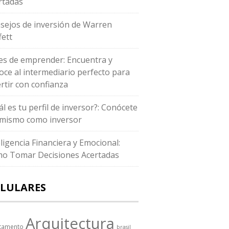
rtadas
sejos de inversión de Warren
fett
es de emprender: Encuentra y
oce al intermediario perfecto para
ertir con confianza
ál es tu perfil de inversor?: Conócete
i mismo como inversor
eligencia Financiera y Emocional:
o Tomar Decisiones Acertadas
LULARES
Arquitectura
tamento
brasil