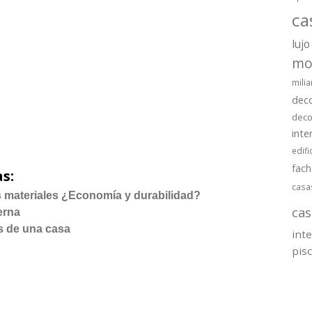
ca
lujo
mo
milia
dec
deco
inte
edifi
fac
s:
casa
os materiales ¿Economía y durabilidad?
cas
erna
s de una casa
int
pis