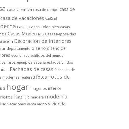
sa
casa de
casa creativa
casa de campo
casa
casa de vacaciones
derna
casas
Casas Coloniales
casas
Casas Modernas
ngie
Casas Reposeidas
Decoracion de interiores
oracion
diseño
diseño de
rar
departamento
riores
economico
edificios del mundo
cios raros
ejemplos
España
estados unidos
Fachadas de casas
hadas
fachadas de
Fotos de
fotos
s modernas
featured
hogar
as
interior
imagenes
moderna
eriores
living
lujo
madera
cina
vivienda
vidrio
vacaciones
venta