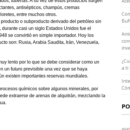
Ace
ados, tuberías. A su vez de estos productos surgen
ectantes, antisépticos, champús, cremas
Con
oretes, entre muchos otros.
Buf
 producto o subproducto derivado del petróleo sin
, durante casi un siglo Estados Unidos fue el
Ant
948 se convirtió en simple importador. Hoy los
con
cto son: Rusia, Arabia Saudita, Irán, Venezuela,
inv
¿Cu
muy lento por lo que se debe considerar como un
a t
n un futuro previsible una vez que se haya
n existen importantes reservas mundiales.
Int
Cóm
procesos químicos sobre algunos minerales, por
uede extraerse de arenas de alquitrán, mezclando la
gua.
PO
apar