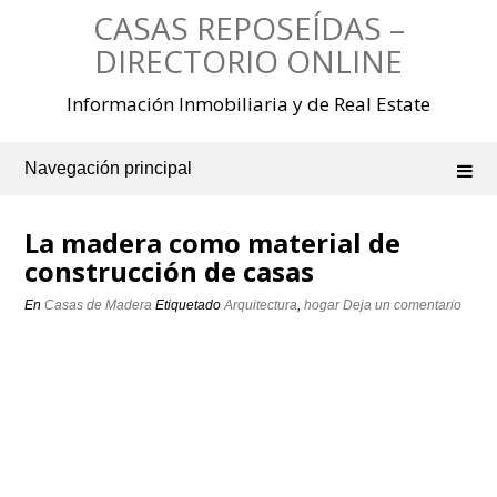
Saltar
CASAS REPOSEÍDAS –
al
contenido
DIRECTORIO ONLINE
Información Inmobiliaria y de Real Estate
Navegación principal
La madera como material de
construcción de casas
En
Casas de Madera
Etiquetado
Arquitectura
,
hogar
Deja un comentario