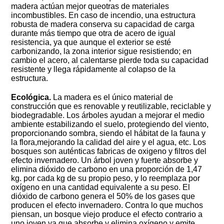
madera actúan mejor queotras de materiales
incombustibles. En caso de incendio, una estructura
robusta de madera conserva su capacidad de carga
durante más tiempo que otra de acero de igual
resistencia, ya que aunque el exterior se esté
carbonizando, la zona interior sigue resistiendo; en
cambio el acero, al calentarse pierde toda su capacidad
resistente y llega rápidamente al colapso de la
estructura.
Ecológica.
La madera es el único material de
construcción que es renovable y reutilizable, reciclable y
biodegradable. Los árboles ayudan a mejorar el medio
ambiente estabilizando el suelo, protegiendo del viento,
proporcionando sombra, siendo el hábitat de la fauna y
la flora,mejorando la calidad del aire y el agua, etc. Los
bosques son auténticas fabricas de oxigeno y filtros del
efecto invernadero. Un árbol joven y fuerte absorbe y
elimina dióxido de carbono en una proporción de 1,47
kg. por cada kg de su propio peso, y lo reemplaza por
oxígeno en una cantidad equivalente a su peso. El
dióxido de carbono genera el 50% de los gases que
producen el efecto invernadero. Contra lo que muchos
piensan, un bosque viejo produce el efecto contrario a
uno joven ya que absorbe y elimina oxígeno y emite