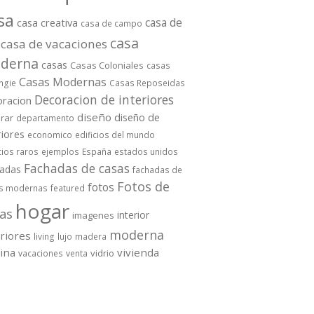
sa
casa de
casa creativa
casa de campo
casa
casa de vacaciones
derna
casas
Casas Coloniales
casas
Casas Modernas
ngie
Casas Reposeidas
Decoracion de interiores
oracion
diseño
diseño de
rar
departamento
riores
economico
edificios del mundo
cios raros
ejemplos
España
estados unidos
Fachadas de casas
hadas
fachadas de
Fotos de
fotos
s modernas
featured
hogar
as
interior
imagenes
moderna
eriores
living
lujo
madera
cina
vivienda
vidrio
vacaciones
venta