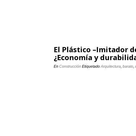
El Plástico –Imitador d
¿Economía y durabilid
En
Construcción
Etiquetado
Arquitectura
,
barato
,