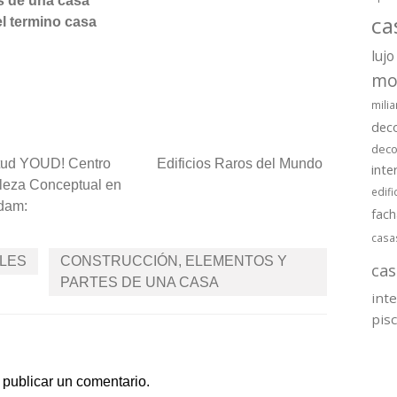
s de una casa
ca
el termino casa
lujo
mo
milia
dec
deco
tud YOUD! Centro
Edificios Raros del Mundo
inte
leza Conceptual en
edifi
dam:
fac
casa
GLES
CONSTRUCCIÓN, ELEMENTOS Y
cas
PARTES DE UNA CASA
int
pis
publicar un comentario.