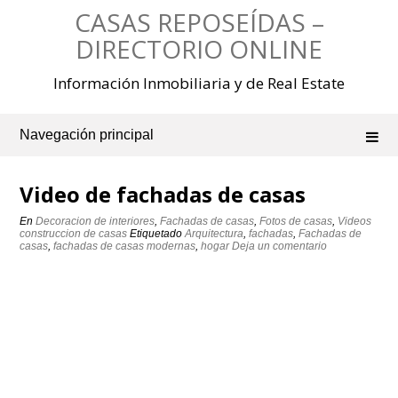
Saltar
CASAS REPOSEÍDAS –
al
contenido
DIRECTORIO ONLINE
Información Inmobiliaria y de Real Estate
Navegación principal
Video de fachadas de casas
En
Decoracion de interiores
,
Fachadas de casas
,
Fotos de casas
,
Videos
construccion de casas
Etiquetado
Arquitectura
,
fachadas
,
Fachadas de
casas
,
fachadas de casas modernas
,
hogar
Deja un comentario