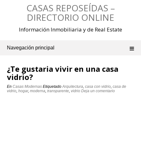
Saltar
CASAS REPOSEÍDAS –
al
contenido
DIRECTORIO ONLINE
Información Inmobiliaria y de Real Estate
Navegación principal
¿Te gustaria vivir en una casa
vidrio?
En
Casas Modernas
Etiquetado
Arquitectura
,
casa con vidrio
,
casa de
vidrio
,
hogar
,
moderna
,
transparente
,
vidrio
Deja un comentario