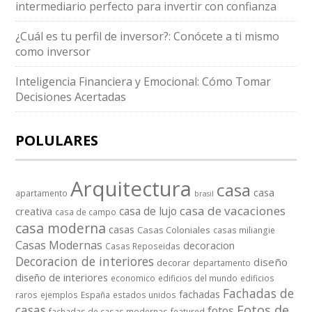
intermediario perfecto para invertir con confianza
¿Cuál es tu perfil de inversor?: Conócete a ti mismo
como inversor
Inteligencia Financiera y Emocional: Cómo Tomar
Decisiones Acertadas
POLULARES
Arquitectura
casa
casa
apartamento
brasil
casa de vacaciones
casa de lujo
creativa
casa de campo
casa moderna
casas
Casas Coloniales
casas miliangie
Casas Modernas
decoracion
Casas Reposeidas
Decoracion de interiores
diseño
decorar
departamento
diseño de interiores
economico
edificios del mundo
edificios
Fachadas de
fachadas
raros
ejemplos
España
estados unidos
casas
Fotos de
fotos
fachadas de casas modernas
featured