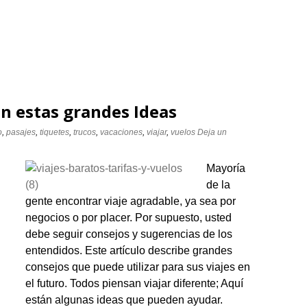
on estas grandes Ideas
o
,
pasajes
,
tiquetes
,
trucos
,
vacaciones
,
viajar
,
vuelos
Deja un
Mayoría
de la
gente encontrar viaje agradable, ya sea por
negocios o por placer. Por supuesto, usted
debe seguir consejos y sugerencias de los
entendidos. Este artículo describe grandes
consejos que puede utilizar para sus viajes en
el futuro. Todos piensan viajar diferente; Aquí
están algunas ideas que pueden ayudar.