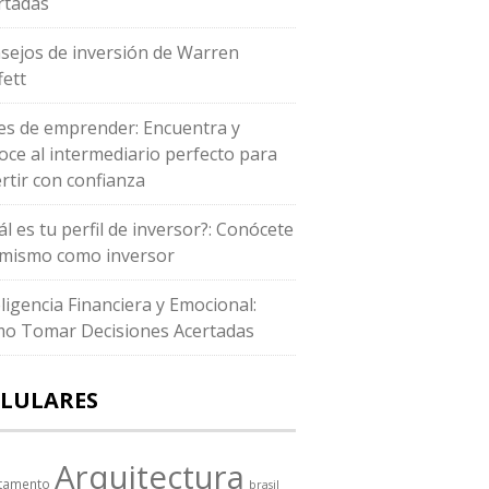
rtadas
sejos de inversión de Warren
fett
es de emprender: Encuentra y
oce al intermediario perfecto para
ertir con confianza
ál es tu perfil de inversor?: Conócete
i mismo como inversor
eligencia Financiera y Emocional:
o Tomar Decisiones Acertadas
LULARES
Arquitectura
tamento
brasil