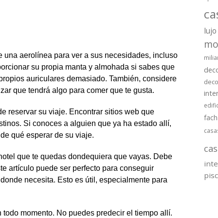
ca
lujo
mo
 una aerolínea para ver a sus necesidades, incluso
milia
roporcionar su propia manta y almohada si sabes que
dec
s propios auriculares demasiado. También, considere
deco
tizar que tendrá algo para comer que te gusta.
inte
edifi
e reservar su viaje. Encontrar sitios web que
fac
tinos. Si conoces a alguien que ya ha estado allí,
casa
 de qué esperar de su viaje.
cas
el hotel que te quedas dondequiera que vayas. Debe
int
ste artículo puede ser perfecto para conseguir
pis
a donde necesita. Esto es útil, especialmente para
 todo momento. No puedes predecir el tiempo allí.