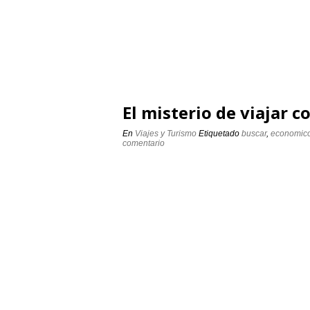
El misterio de viajar c
En
Viajes y Turismo
Etiquetado
buscar
,
economic
comentario