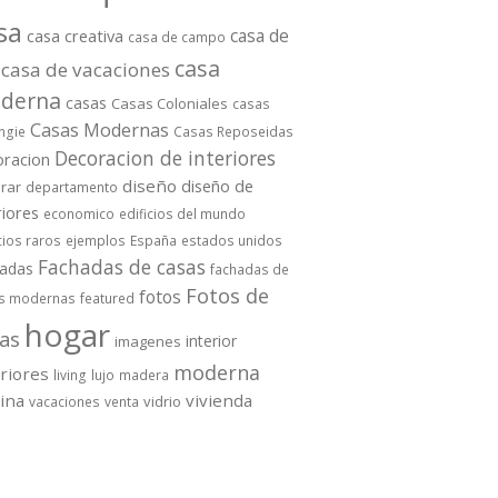
sa
casa de
casa creativa
casa de campo
casa
casa de vacaciones
derna
casas
Casas Coloniales
casas
Casas Modernas
ngie
Casas Reposeidas
Decoracion de interiores
oracion
diseño
diseño de
rar
departamento
riores
economico
edificios del mundo
cios raros
ejemplos
España
estados unidos
Fachadas de casas
hadas
fachadas de
Fotos de
fotos
s modernas
featured
hogar
as
interior
imagenes
moderna
eriores
living
lujo
madera
cina
vivienda
vidrio
vacaciones
venta