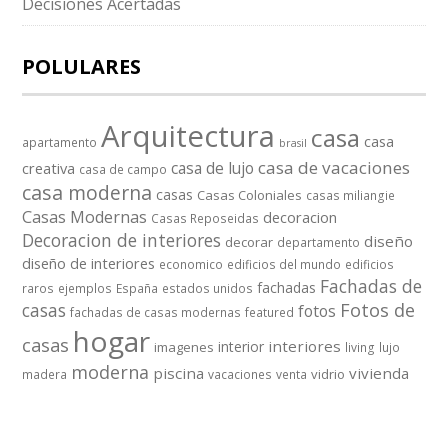
Decisiones Acertadas
POLULARES
Arquitectura
casa
casa
apartamento
brasil
casa de vacaciones
casa de lujo
creativa
casa de campo
casa moderna
casas
Casas Coloniales
casas miliangie
Casas Modernas
decoracion
Casas Reposeidas
Decoracion de interiores
diseño
decorar
departamento
diseño de interiores
economico
edificios del mundo
edificios
Fachadas de
fachadas
raros
ejemplos
España
estados unidos
casas
Fotos de
fotos
fachadas de casas modernas
featured
hogar
casas
interiores
interior
imagenes
living
lujo
moderna
piscina
vivienda
vidrio
madera
vacaciones
venta