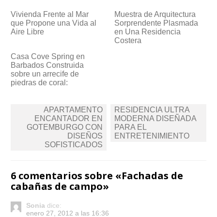
Vivienda Frente al Mar
Muestra de Arquitectura
que Propone una Vida al
Sorprendente Plasmada
Aire Libre
en Una Residencia
Costera
Casa Cove Spring en
Barbados Construida
sobre un arrecife de
piedras de coral:
Navegación
APARTAMENTO
RESIDENCIA ULTRA
de
ENCANTADOR EN
MODERNA DISEÑADA
GOTEMBURGO CON
PARA EL
entradas
DISEÑOS
ENTRETENIMIENTO
SOFISTICADOS
6 comentarios sobre «
Fachadas de
cabañas de campo
»
Sonia
dice:
enero 27, 2012 a las 16:36