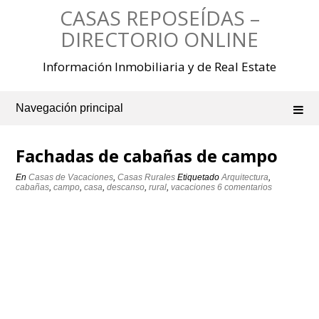
Saltar
CASAS REPOSEÍDAS –
al
contenido
DIRECTORIO ONLINE
Información Inmobiliaria y de Real Estate
Navegación principal
Fachadas de cabañas de campo
En
Casas de Vacaciones
,
Casas Rurales
Etiquetado
Arquitectura
,
cabañas
,
campo
,
casa
,
descanso
,
rural
,
vacaciones
6 comentarios