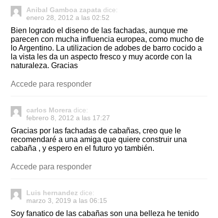
Anibal Gamboa zapata
dice:
enero 28, 2012 a las 02:52
Bien logrado el diseno de las fachadas, aunque me
parecen con mucha influencia europea, como mucho de
lo Argentino. La utilizacion de adobes de barro cocido a
la vista les da un aspecto fresco y muy acorde con la
naturaleza. Gracias
Accede para responder
carlos Morera
dice:
febrero 8, 2012 a las 17:27
Gracias por las fachadas de cabañas, creo que le
recomendaré a una amiga que quiere construir una
cabaña , y espero en el futuro yo también.
Accede para responder
Luis hernandez
dice:
marzo 3, 2019 a las 06:15
Soy fanatico de las cabañas son una belleza he tenido