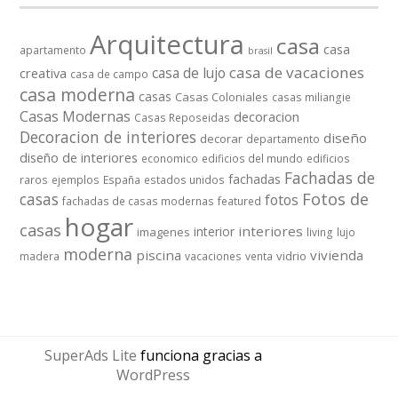
Arquitectura
casa
casa
apartamento
brasil
casa de vacaciones
casa de lujo
creativa
casa de campo
casa moderna
casas
Casas Coloniales
casas miliangie
Casas Modernas
decoracion
Casas Reposeidas
Decoracion de interiores
diseño
decorar
departamento
diseño de interiores
economico
edificios del mundo
edificios
Fachadas de
fachadas
raros
ejemplos
España
estados unidos
casas
Fotos de
fotos
fachadas de casas modernas
featured
hogar
casas
interiores
interior
imagenes
living
lujo
moderna
piscina
vivienda
vidrio
madera
vacaciones
venta
SuperAds Lite
funciona gracias a
WordPress