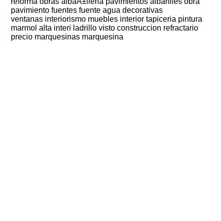
reforma obras albaÃ±ileria pavimientos albaniles obra
pavimiento fuentes fuente agua decorativas
ventanas interiorismo muebles interior tapiceria pintura
marmol alta interi ladrillo visto construccion refractario
precio marquesinas marquesina