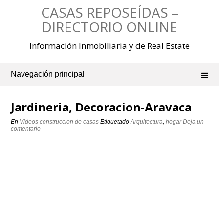
Saltar
CASAS REPOSEÍDAS –
al
contenido
DIRECTORIO ONLINE
Información Inmobiliaria y de Real Estate
Navegación principal
Jardineria, Decoracion-Aravaca
En
Videos construccion de casas
Etiquetado
Arquitectura
,
hogar
Deja un
comentario