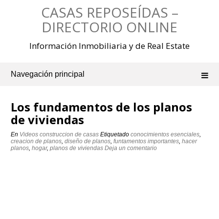
Saltar
CASAS REPOSEÍDAS –
al
contenido
DIRECTORIO ONLINE
Información Inmobiliaria y de Real Estate
Navegación principal
Los fundamentos de los planos
de viviendas
En
Videos construccion de casas
Etiquetado
conocimientos esenciales
,
creacion de planos
,
diseño de planos
,
funtamentos importantes
,
hacer
planos
,
hogar
,
planos de viviendas
Deja un comentario