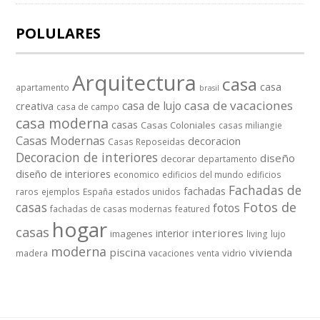
POLULARES
Arquitectura
casa
casa
apartamento
brasil
casa de vacaciones
casa de lujo
creativa
casa de campo
casa moderna
casas
Casas Coloniales
casas miliangie
Casas Modernas
decoracion
Casas Reposeidas
Decoracion de interiores
diseño
decorar
departamento
diseño de interiores
economico
edificios del mundo
edificios
Fachadas de
fachadas
raros
ejemplos
España
estados unidos
casas
Fotos de
fotos
fachadas de casas modernas
featured
hogar
casas
interiores
interior
imagenes
living
lujo
moderna
piscina
vivienda
vidrio
madera
vacaciones
venta