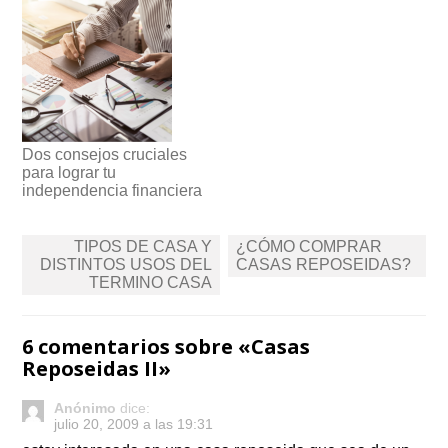
Dos consejos cruciales
para lograr tu
independencia financiera
Navegación
TIPOS DE CASA Y
¿CÓMO COMPRAR
de
DISTINTOS USOS DEL
CASAS REPOSEIDAS?
TERMINO CASA
entradas
6 comentarios sobre «
Casas
Reposeidas II
»
Anónimo
dice:
julio 20, 2009 a las 19:31