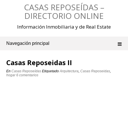
Saltar
CASAS REPOSEÍDAS –
al
contenido
DIRECTORIO ONLINE
Información Inmobiliaria y de Real Estate
Navegación principal
Casas Reposeidas II
En
Casas Reposeídas
Etiquetado
Arquitectura
,
Casas Reposeidas
,
hogar
6 comentarios