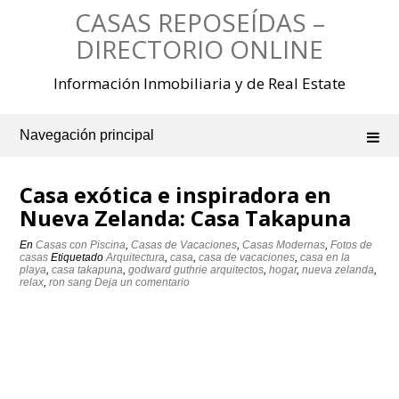
Saltar
CASAS REPOSEÍDAS –
al
contenido
DIRECTORIO ONLINE
Información Inmobiliaria y de Real Estate
Navegación principal
Casa exótica e inspiradora en
Nueva Zelanda: Casa Takapuna
En
Casas con Piscina
,
Casas de Vacaciones
,
Casas Modernas
,
Fotos de
casas
Etiquetado
Arquitectura
,
casa
,
casa de vacaciones
,
casa en la
playa
,
casa takapuna
,
godward guthrie arquitectos
,
hogar
,
nueva zelanda
,
relax
,
ron sang
Deja un comentario