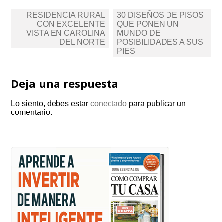
Navegación
RESIDENCIA RURAL
30 DISEÑOS DE PISOS
de
CON EXCELENTE
QUE PONEN UN
VISTA EN CAROLINA
MUNDO DE
entradas
DEL NORTE
POSIBILIDADES A SUS
PIES
Deja una respuesta
Lo siento, debes estar
conectado
para publicar un
comentario.