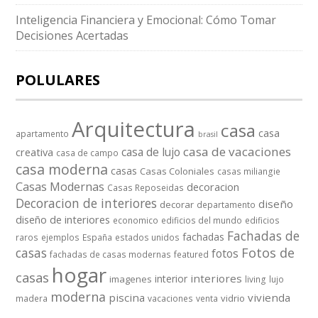
Inteligencia Financiera y Emocional: Cómo Tomar
Decisiones Acertadas
POLULARES
Arquitectura
casa
casa
apartamento
brasil
casa de vacaciones
casa de lujo
creativa
casa de campo
casa moderna
casas
Casas Coloniales
casas miliangie
Casas Modernas
decoracion
Casas Reposeidas
Decoracion de interiores
diseño
decorar
departamento
diseño de interiores
economico
edificios del mundo
edificios
Fachadas de
fachadas
raros
ejemplos
España
estados unidos
casas
Fotos de
fotos
fachadas de casas modernas
featured
hogar
casas
interiores
interior
imagenes
living
lujo
moderna
piscina
vivienda
vidrio
madera
vacaciones
venta