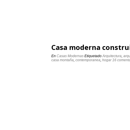
Casa moderna constru
En
Casas Modernas
Etiquetado
Arquitectura
,
arqu
casa montaña
,
contemporanea
,
hogar
16 comenta