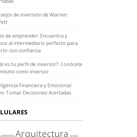
rtadas
sejos de inversión de Warren
fett
es de emprender: Encuentra y
oce al intermediario perfecto para
ertir con confianza
ál es tu perfil de inversor?: Conócete
i mismo como inversor
eligencia Financiera y Emocional:
o Tomar Decisiones Acertadas
LULARES
Arquitectura
tamento
brasil