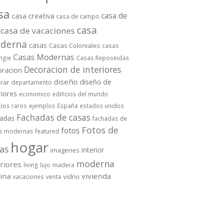
sa
casa de
casa creativa
casa de campo
casa
casa de vacaciones
derna
casas
Casas Coloniales
casas
Casas Modernas
ngie
Casas Reposeidas
Decoracion de interiores
oracion
diseño
diseño de
rar
departamento
riores
economico
edificios del mundo
cios raros
ejemplos
España
estados unidos
Fachadas de casas
hadas
fachadas de
Fotos de
fotos
s modernas
featured
hogar
as
interior
imagenes
moderna
eriores
living
lujo
madera
cina
vivienda
vidrio
vacaciones
venta