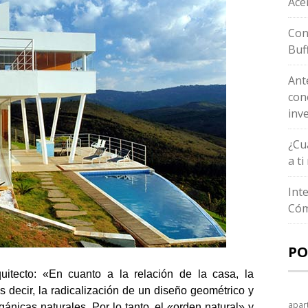
Ace
Con
Buf
Ant
con
inv
¿Cu
a t
Int
Cóm
PO
uitecto: «En cuanto a la relación de la casa, la
es decir, la radicalización de un diseño geométrico y
apar
gánicas naturales. Por lo tanto, el «orden natural» y