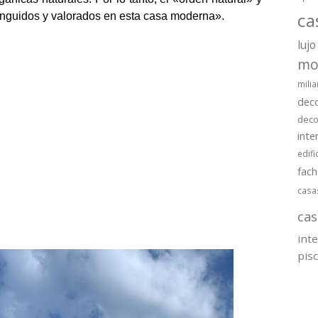
ca
inguidos y valorados en esta casa moderna».
lujo
mo
milia
dec
deco
inte
edifi
fac
casa
cas
int
pis