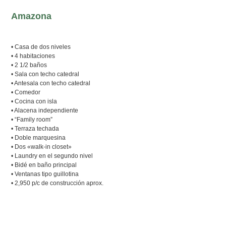
Amazona
• Casa de dos niveles
• 4 habitaciones
• 2 1/2 baños
• Sala con techo catedral
• Antesala con techo catedral
• Comedor
• Cocina con isla
• Alacena independiente
• “Family room”
• Terraza techada
• Doble marquesina
• Dos «walk-in closet»
• Laundry en el segundo nivel
• Bidé en baño principal
• Ventanas tipo guillotina
• 2,950 p/c de construcción aprox.