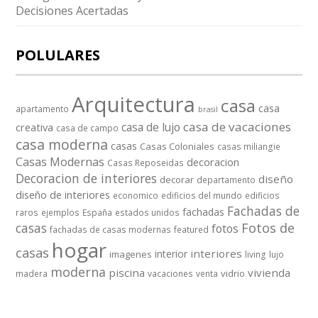
Decisiones Acertadas
POLULARES
Arquitectura
casa
casa
apartamento
brasil
casa de vacaciones
casa de lujo
creativa
casa de campo
casa moderna
casas
Casas Coloniales
casas miliangie
Casas Modernas
decoracion
Casas Reposeidas
Decoracion de interiores
diseño
decorar
departamento
diseño de interiores
economico
edificios del mundo
edificios
Fachadas de
fachadas
raros
ejemplos
España
estados unidos
casas
Fotos de
fotos
fachadas de casas modernas
featured
hogar
casas
interiores
interior
imagenes
living
lujo
moderna
piscina
vivienda
vidrio
madera
vacaciones
venta