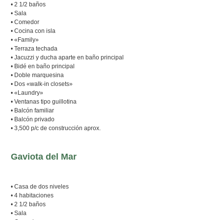
• 2 1/2 baños
• Sala
• Comedor
• Cocina con isla
• «Family»
• Terraza techada
• Jacuzzi y ducha aparte en baño principal
• Bidé en baño principal
• Doble marquesina
• Dos «walk-in closets»
• «Laundry»
• Ventanas tipo guillotina
• Balcón familiar
• Balcón privado
• 3,500 p/c de construcción aprox.
Gaviota del Mar
• Casa de dos niveles
• 4 habitaciones
• 2 1/2 baños
• Sala