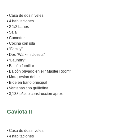
• Casa de dos niveles
• 4 habitaciones
• 2 1/2 baños
• Sala
• Comedor
• Cocina con isla
• “Family”
• Dos “Walk-in closets”
• “Laundry”
• Balcón familiar
• Balcón privado en el “ Master Room”
• Marquesina doble
• Bidé en baño principal
• Ventanas tipo guillotina
• 3,138 p/c de construcción aprox.
Gaviota II
• Casa de dos niveles
• 4 habitaciones