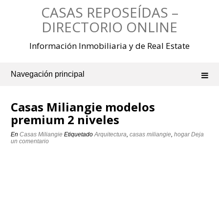
Saltar
CASAS REPOSEÍDAS –
al
contenido
DIRECTORIO ONLINE
Información Inmobiliaria y de Real Estate
Navegación principal
Casas Miliangie modelos
premium 2 niveles
En
Casas Miliangie
Etiquetado
Arquitectura
,
casas miliangie
,
hogar
Deja
un comentario