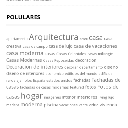
POLULARES
Arquitectura
casa
casa
apartamento
brasil
casa de vacaciones
casa de lujo
creativa
casa de campo
casa moderna
casas
Casas Coloniales
casas miliangie
Casas Modernas
decoracion
Casas Reposeidas
Decoracion de interiores
diseño
decorar
departamento
diseño de interiores
economico
edificios del mundo
edificios
Fachadas de
fachadas
raros
ejemplos
España
estados unidos
casas
Fotos de
fotos
fachadas de casas modernas
featured
hogar
casas
interiores
interior
imagenes
living
lujo
moderna
piscina
vivienda
vidrio
madera
vacaciones
venta