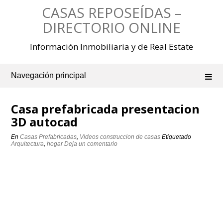
Saltar
CASAS REPOSEÍDAS –
al
contenido
DIRECTORIO ONLINE
Información Inmobiliaria y de Real Estate
Navegación principal
Casa prefabricada presentacion
3D autocad
En
Casas Prefabricadas
,
Videos construccion de casas
Etiquetado
Arquitectura
,
hogar
Deja un comentario