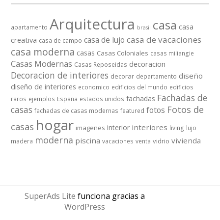
Arquitectura
casa
casa
apartamento
brasil
casa de vacaciones
casa de lujo
creativa
casa de campo
casa moderna
casas
Casas Coloniales
casas miliangie
Casas Modernas
decoracion
Casas Reposeidas
Decoracion de interiores
diseño
decorar
departamento
diseño de interiores
economico
edificios del mundo
edificios
Fachadas de
fachadas
raros
ejemplos
España
estados unidos
casas
Fotos de
fotos
fachadas de casas modernas
featured
hogar
casas
interiores
interior
imagenes
living
lujo
moderna
piscina
vivienda
vidrio
madera
vacaciones
venta
SuperAds Lite
funciona gracias a
WordPress