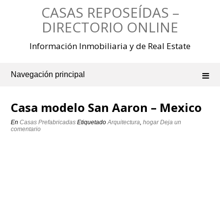
Saltar
CASAS REPOSEÍDAS –
al
contenido
DIRECTORIO ONLINE
Información Inmobiliaria y de Real Estate
Navegación principal
Casa modelo San Aaron – Mexico
En
Casas Prefabricadas
Etiquetado
Arquitectura
,
hogar
Deja un
comentario