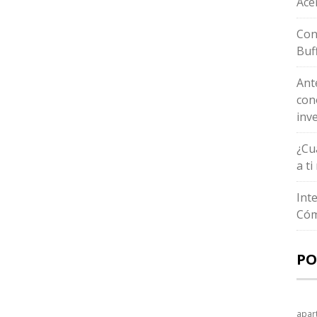
Ace
Con
Buf
Ant
con
inv
¿Cu
a t
Int
Cóm
PO
apar