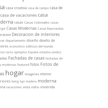
sa
casa de
casa creativa
casa de campo
casa
casa de vacaciones
derna
casas
Casas Coloniales
casas
Casas Modernas
ngie
Casas Reposeidas
Decoracion de interiores
oracion
diseño
diseño de
rar
departamento
riores
economico
edificios del mundo
cios raros
ejemplos
España
estados unidos
Fachadas de casas
hadas
fachadas de
Fotos de
fotos
s modernas
featured
hogar
as
interior
imagenes
moderna
eriores
living
lujo
madera
cina
vivienda
vidrio
vacaciones
venta