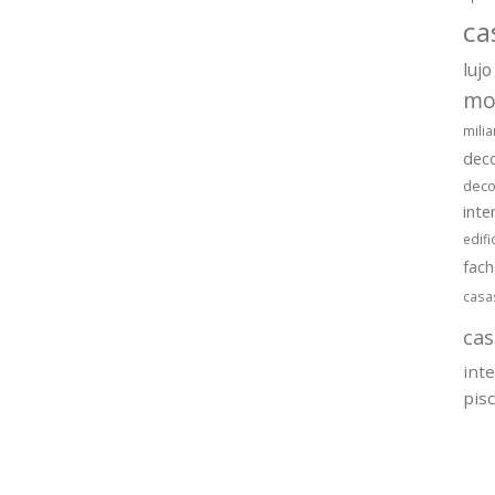
ca
lujo
mo
milia
dec
deco
inte
edifi
fac
casa
cas
int
pis