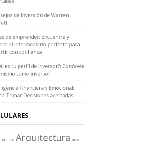
rtadas
sejos de inversión de Warren
fett
es de emprender: Encuentra y
oce al intermediario perfecto para
ertir con confianza
ál es tu perfil de inversor?: Conócete
i mismo como inversor
eligencia Financiera y Emocional:
o Tomar Decisiones Acertadas
LULARES
Arquitectura
tamento
brasil