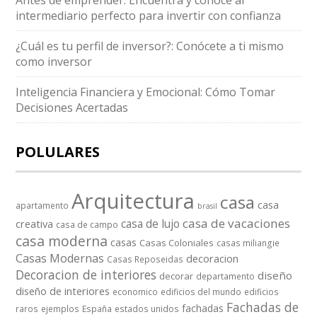
Antes de emprender: Encuentra y conoce al
intermediario perfecto para invertir con confianza
¿Cuál es tu perfil de inversor?: Conócete a ti mismo
como inversor
Inteligencia Financiera y Emocional: Cómo Tomar
Decisiones Acertadas
POLULARES
Arquitectura
casa
casa
apartamento
brasil
casa de vacaciones
casa de lujo
creativa
casa de campo
casa moderna
casas
Casas Coloniales
casas miliangie
Casas Modernas
decoracion
Casas Reposeidas
Decoracion de interiores
diseño
decorar
departamento
diseño de interiores
economico
edificios del mundo
edificios
Fachadas de
fachadas
raros
ejemplos
España
estados unidos