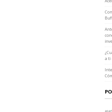
Ace
Con
Buf
Ant
con
inv
¿Cu
a t
Int
Cóm
PO
apar