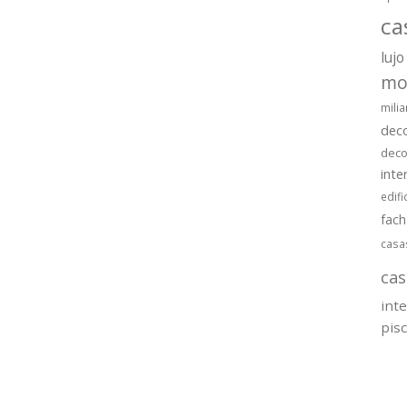
ca
lujo
mo
milia
dec
deco
inte
edifi
fac
casa
cas
int
pis