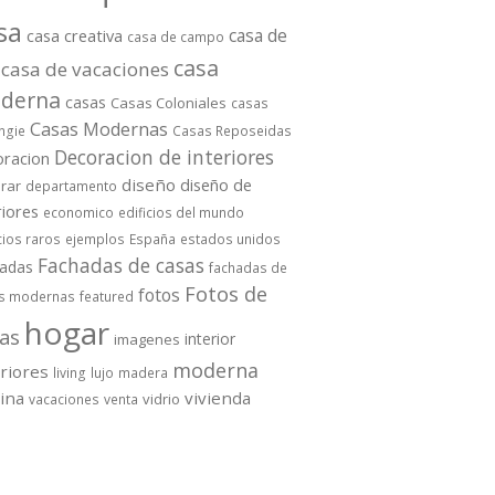
sa
casa de
casa creativa
casa de campo
casa
casa de vacaciones
derna
casas
Casas Coloniales
casas
Casas Modernas
ngie
Casas Reposeidas
Decoracion de interiores
oracion
diseño
diseño de
rar
departamento
riores
economico
edificios del mundo
cios raros
ejemplos
España
estados unidos
Fachadas de casas
hadas
fachadas de
Fotos de
fotos
s modernas
featured
hogar
as
interior
imagenes
moderna
eriores
living
lujo
madera
cina
vivienda
vidrio
vacaciones
venta