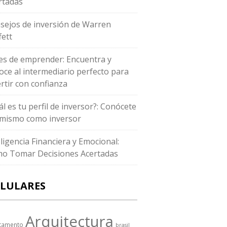
rtadas
sejos de inversión de Warren
fett
es de emprender: Encuentra y
oce al intermediario perfecto para
ertir con confianza
ál es tu perfil de inversor?: Conócete
i mismo como inversor
eligencia Financiera y Emocional:
o Tomar Decisiones Acertadas
LULARES
Arquitectura
tamento
brasil