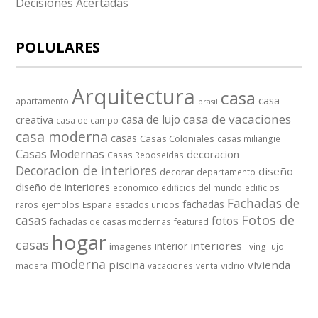
Decisiones Acertadas
POLULARES
Arquitectura
casa
casa
apartamento
brasil
casa de vacaciones
casa de lujo
creativa
casa de campo
casa moderna
casas
Casas Coloniales
casas miliangie
Casas Modernas
decoracion
Casas Reposeidas
Decoracion de interiores
diseño
decorar
departamento
diseño de interiores
economico
edificios del mundo
edificios
Fachadas de
fachadas
raros
ejemplos
España
estados unidos
casas
Fotos de
fotos
fachadas de casas modernas
featured
hogar
casas
interiores
interior
imagenes
living
lujo
moderna
piscina
vivienda
vidrio
madera
vacaciones
venta