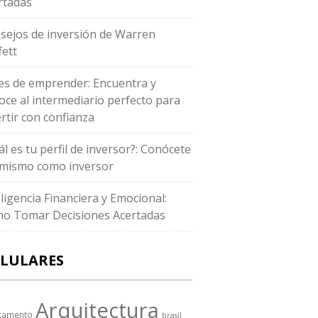
rtadas
sejos de inversión de Warren
fett
es de emprender: Encuentra y
oce al intermediario perfecto para
ertir con confianza
ál es tu perfil de inversor?: Conócete
i mismo como inversor
eligencia Financiera y Emocional:
o Tomar Decisiones Acertadas
LULARES
Arquitectura
tamento
brasil