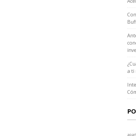
Ace
Con
Buf
Ant
con
inv
¿Cu
a t
Int
Cóm
PO
apar