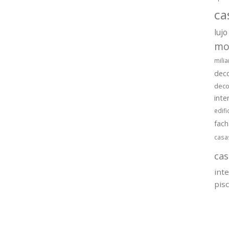
ca
lujo
mo
milia
dec
deco
inte
edifi
fac
casa
cas
int
pis