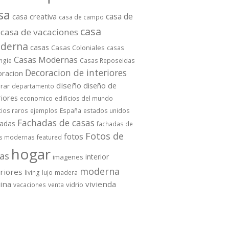
sa
casa de
casa creativa
casa de campo
casa
casa de vacaciones
derna
casas
Casas Coloniales
casas
Casas Modernas
ngie
Casas Reposeidas
Decoracion de interiores
oracion
diseño
diseño de
rar
departamento
riores
economico
edificios del mundo
cios raros
ejemplos
España
estados unidos
Fachadas de casas
hadas
fachadas de
Fotos de
fotos
s modernas
featured
hogar
as
interior
imagenes
moderna
eriores
living
lujo
madera
cina
vivienda
vidrio
vacaciones
venta