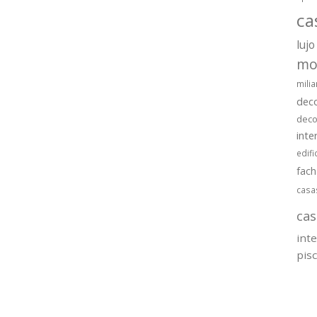
ca
lujo
mo
milia
dec
deco
inte
edifi
fac
casa
cas
int
pis