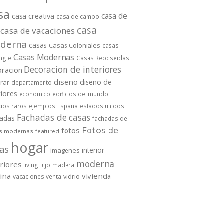
sa
casa de
casa creativa
casa de campo
casa
casa de vacaciones
derna
casas
Casas Coloniales
casas
Casas Modernas
ngie
Casas Reposeidas
Decoracion de interiores
oracion
diseño
diseño de
rar
departamento
riores
economico
edificios del mundo
cios raros
ejemplos
España
estados unidos
Fachadas de casas
hadas
fachadas de
Fotos de
fotos
s modernas
featured
hogar
as
interior
imagenes
moderna
eriores
living
lujo
madera
cina
vivienda
vidrio
vacaciones
venta