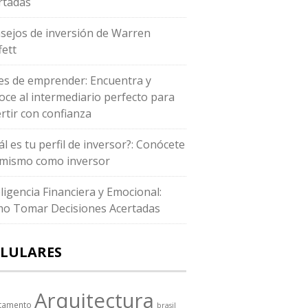
rtadas
sejos de inversión de Warren
fett
es de emprender: Encuentra y
oce al intermediario perfecto para
ertir con confianza
ál es tu perfil de inversor?: Conócete
i mismo como inversor
eligencia Financiera y Emocional:
o Tomar Decisiones Acertadas
LULARES
Arquitectura
tamento
brasil