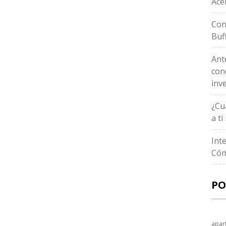
Ace
Con
Buf
Ant
con
inv
¿Cu
a t
Int
Cóm
PO
apar