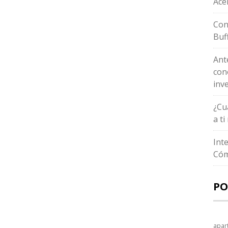
Ace
Con
Buf
Ant
con
inv
¿Cu
a t
Int
Cóm
PO
apar