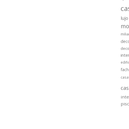
ca
lujo
mo
milia
dec
deco
inte
edifi
fac
casa
cas
int
pis