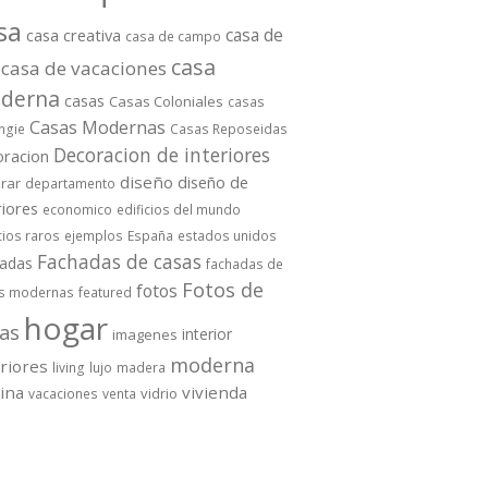
sa
casa de
casa creativa
casa de campo
casa
casa de vacaciones
derna
casas
Casas Coloniales
casas
Casas Modernas
ngie
Casas Reposeidas
Decoracion de interiores
oracion
diseño
diseño de
rar
departamento
riores
economico
edificios del mundo
cios raros
ejemplos
España
estados unidos
Fachadas de casas
hadas
fachadas de
Fotos de
fotos
s modernas
featured
hogar
as
interior
imagenes
moderna
eriores
living
lujo
madera
cina
vivienda
vidrio
vacaciones
venta