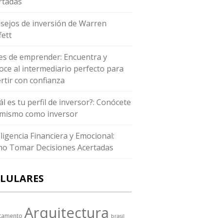
rtadas
sejos de inversión de Warren
fett
es de emprender: Encuentra y
oce al intermediario perfecto para
ertir con confianza
ál es tu perfil de inversor?: Conócete
i mismo como inversor
eligencia Financiera y Emocional:
o Tomar Decisiones Acertadas
LULARES
Arquitectura
tamento
brasil