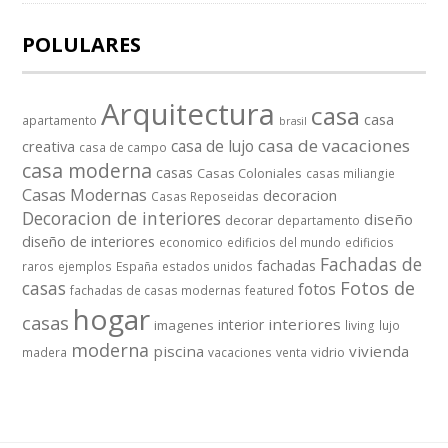
POLULARES
Arquitectura
casa
casa
apartamento
brasil
casa de vacaciones
casa de lujo
creativa
casa de campo
casa moderna
casas
Casas Coloniales
casas miliangie
Casas Modernas
decoracion
Casas Reposeidas
Decoracion de interiores
diseño
decorar
departamento
diseño de interiores
economico
edificios del mundo
edificios
Fachadas de
fachadas
raros
ejemplos
España
estados unidos
casas
Fotos de
fotos
fachadas de casas modernas
featured
hogar
casas
interiores
interior
imagenes
living
lujo
moderna
piscina
vivienda
vidrio
madera
vacaciones
venta