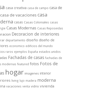
sa
casa de
casa creativa
casa de campo
casa
casa de vacaciones
derna
casas
Casas Coloniales
casas
Casas Modernas
ngie
Casas Reposeidas
Decoracion de interiores
oracion
diseño
diseño de
rar
departamento
riores
economico
edificios del mundo
cios raros
ejemplos
España
estados unidos
Fachadas de casas
hadas
fachadas de
Fotos de
fotos
s modernas
featured
hogar
as
interior
imagenes
moderna
eriores
living
lujo
madera
cina
vivienda
vidrio
vacaciones
venta