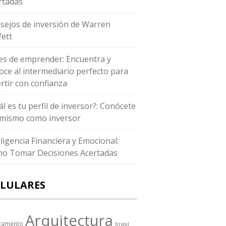
rtadas
sejos de inversión de Warren
fett
es de emprender: Encuentra y
oce al intermediario perfecto para
ertir con confianza
ál es tu perfil de inversor?: Conócete
i mismo como inversor
eligencia Financiera y Emocional:
o Tomar Decisiones Acertadas
LULARES
Arquitectura
tamento
brasil