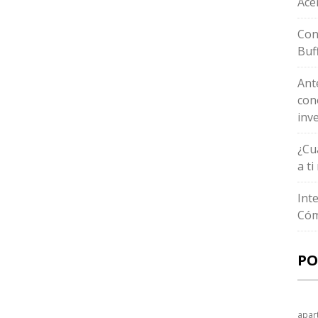
Ace
Con
Buf
Ant
con
inv
¿Cu
a t
Int
Cóm
PO
apar