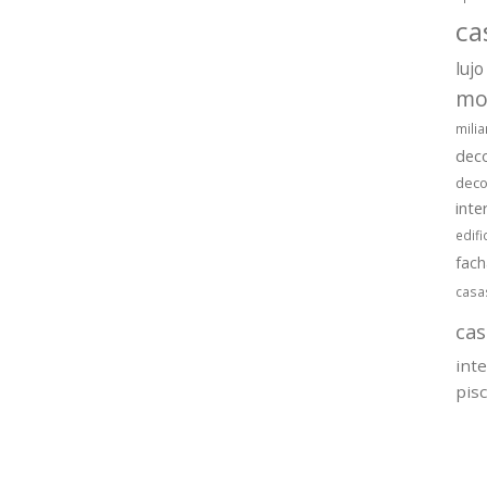
ca
lujo
mo
milia
dec
deco
inte
edifi
fac
casa
cas
int
pis