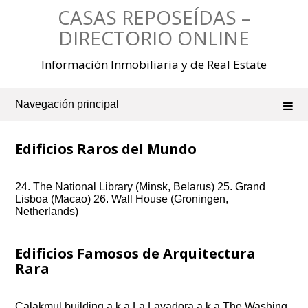
Saltar
CASAS REPOSEÍDAS –
al
contenido
DIRECTORIO ONLINE
Información Inmobiliaria y de Real Estate
Navegación principal
Edificios Raros del Mundo
24. The National Library (Minsk, Belarus) 25. Grand
Lisboa (Macao) 26. Wall House (Groningen,
Netherlands)
Edificios Famosos de Arquitectura
Rara
Calakmul building a.k.a La Lavadora a.k.a The Washing