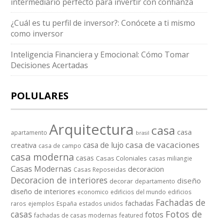
intermediario perfecto para invertir con confianza
¿Cuál es tu perfil de inversor?: Conócete a ti mismo
como inversor
Inteligencia Financiera y Emocional: Cómo Tomar
Decisiones Acertadas
POLULARES
Arquitectura
casa
casa
apartamento
brasil
casa de vacaciones
casa de lujo
creativa
casa de campo
casa moderna
casas
Casas Coloniales
casas miliangie
Casas Modernas
decoracion
Casas Reposeidas
Decoracion de interiores
diseño
decorar
departamento
diseño de interiores
economico
edificios del mundo
edificios
Fachadas de
fachadas
raros
ejemplos
España
estados unidos
casas
Fotos de
fotos
fachadas de casas modernas
featured