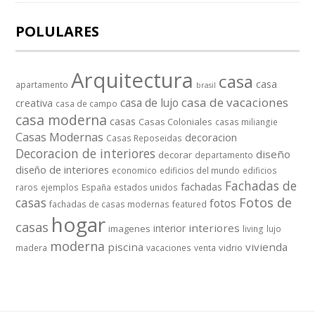
POLULARES
Arquitectura
casa
casa
apartamento
brasil
casa de vacaciones
casa de lujo
creativa
casa de campo
casa moderna
casas
Casas Coloniales
casas miliangie
Casas Modernas
decoracion
Casas Reposeidas
Decoracion de interiores
diseño
decorar
departamento
diseño de interiores
economico
edificios del mundo
edificios
Fachadas de
fachadas
raros
ejemplos
España
estados unidos
casas
Fotos de
fotos
fachadas de casas modernas
featured
hogar
casas
interiores
interior
imagenes
living
lujo
moderna
piscina
vivienda
vidrio
madera
vacaciones
venta