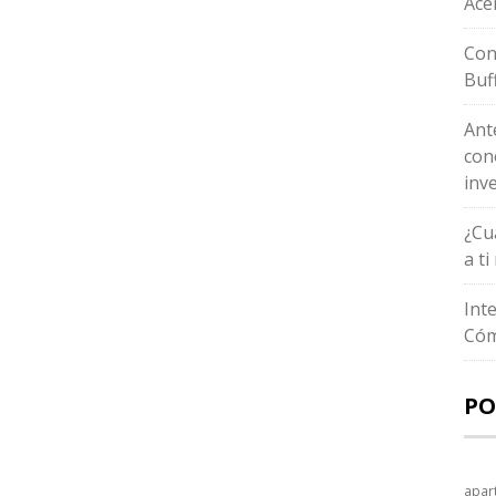
Ace
Con
Buf
Ant
con
inv
¿Cu
a t
Int
Cóm
PO
apar