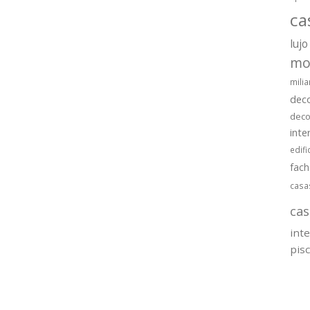
ca
lujo
mo
milia
dec
deco
inte
edifi
fac
casa
cas
int
pis