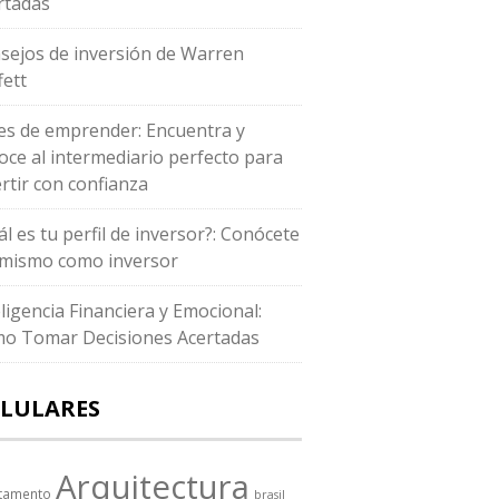
rtadas
sejos de inversión de Warren
fett
es de emprender: Encuentra y
oce al intermediario perfecto para
ertir con confianza
ál es tu perfil de inversor?: Conócete
i mismo como inversor
eligencia Financiera y Emocional:
o Tomar Decisiones Acertadas
LULARES
Arquitectura
tamento
brasil