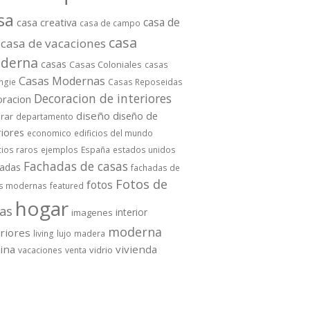
sa
casa de
casa creativa
casa de campo
casa
casa de vacaciones
derna
casas
Casas Coloniales
casas
Casas Modernas
ngie
Casas Reposeidas
Decoracion de interiores
oracion
diseño
diseño de
rar
departamento
riores
economico
edificios del mundo
cios raros
ejemplos
España
estados unidos
Fachadas de casas
hadas
fachadas de
Fotos de
fotos
s modernas
featured
hogar
as
interior
imagenes
moderna
eriores
living
lujo
madera
cina
vivienda
vidrio
vacaciones
venta