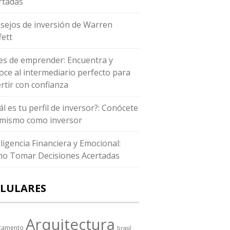
rtadas
sejos de inversión de Warren
fett
es de emprender: Encuentra y
oce al intermediario perfecto para
ertir con confianza
ál es tu perfil de inversor?: Conócete
i mismo como inversor
eligencia Financiera y Emocional:
o Tomar Decisiones Acertadas
LULARES
Arquitectura
tamento
brasil