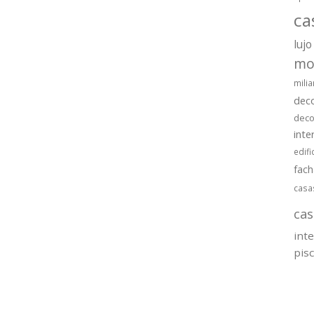
ca
lujo
mo
milia
dec
deco
inte
edifi
fac
casa
cas
int
pis