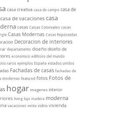
sa
casa de
casa creativa
casa de campo
casa
casa de vacaciones
derna
casas
Casas Coloniales
casas
Casas Modernas
ngie
Casas Reposeidas
Decoracion de interiores
oracion
diseño
diseño de
rar
departamento
riores
economico
edificios del mundo
cios raros
ejemplos
España
estados unidos
Fachadas de casas
hadas
fachadas de
Fotos de
fotos
s modernas
featured
hogar
as
interior
imagenes
moderna
eriores
living
lujo
madera
cina
vivienda
vidrio
vacaciones
venta