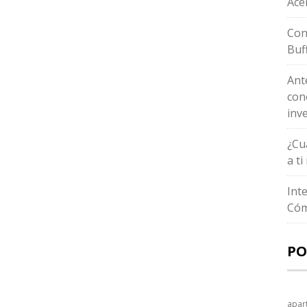
Ace
Con
Buf
Ant
con
inv
¿Cu
a t
Int
Cóm
PO
apar