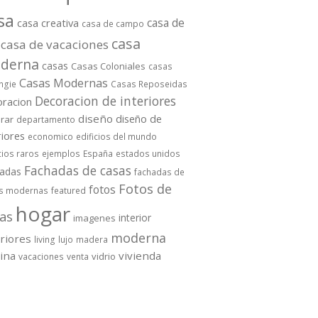
sa
casa de
casa creativa
casa de campo
casa
casa de vacaciones
derna
casas
Casas Coloniales
casas
Casas Modernas
ngie
Casas Reposeidas
Decoracion de interiores
oracion
diseño
diseño de
rar
departamento
riores
economico
edificios del mundo
cios raros
ejemplos
España
estados unidos
Fachadas de casas
hadas
fachadas de
Fotos de
fotos
s modernas
featured
hogar
as
interior
imagenes
moderna
eriores
living
lujo
madera
cina
vivienda
vidrio
vacaciones
venta