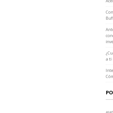
Ace
Con
Buf
Ant
con
inv
¿Cu
a t
Int
Cóm
PO
apar