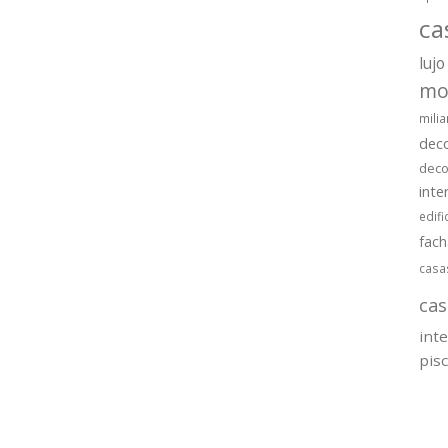
ca
lujo
mo
milia
dec
deco
inte
edifi
fac
casa
cas
int
pis