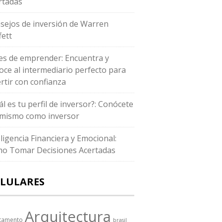
rtadas
sejos de inversión de Warren
fett
es de emprender: Encuentra y
oce al intermediario perfecto para
ertir con confianza
ál es tu perfil de inversor?: Conócete
i mismo como inversor
eligencia Financiera y Emocional:
o Tomar Decisiones Acertadas
LULARES
Arquitectura
tamento
brasil