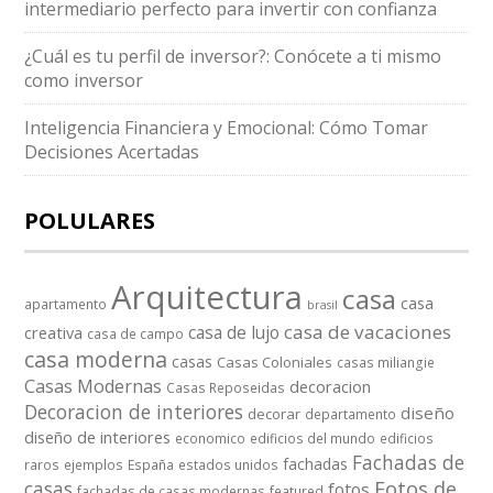
intermediario perfecto para invertir con confianza
¿Cuál es tu perfil de inversor?: Conócete a ti mismo
como inversor
Inteligencia Financiera y Emocional: Cómo Tomar
Decisiones Acertadas
POLULARES
Arquitectura
casa
casa
apartamento
brasil
casa de vacaciones
casa de lujo
creativa
casa de campo
casa moderna
casas
Casas Coloniales
casas miliangie
Casas Modernas
decoracion
Casas Reposeidas
Decoracion de interiores
diseño
decorar
departamento
diseño de interiores
economico
edificios del mundo
edificios
Fachadas de
fachadas
raros
ejemplos
España
estados unidos
casas
Fotos de
fotos
fachadas de casas modernas
featured