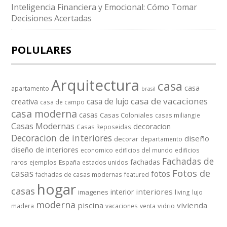
Inteligencia Financiera y Emocional: Cómo Tomar
Decisiones Acertadas
POLULARES
Arquitectura
casa
casa
apartamento
brasil
casa de vacaciones
casa de lujo
creativa
casa de campo
casa moderna
casas
Casas Coloniales
casas miliangie
Casas Modernas
decoracion
Casas Reposeidas
Decoracion de interiores
diseño
decorar
departamento
diseño de interiores
economico
edificios del mundo
edificios
Fachadas de
fachadas
raros
ejemplos
España
estados unidos
casas
Fotos de
fotos
fachadas de casas modernas
featured
hogar
casas
interiores
interior
imagenes
living
lujo
moderna
piscina
vivienda
vidrio
madera
vacaciones
venta